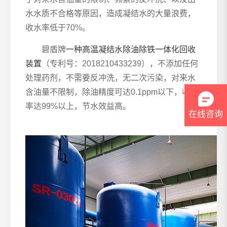
水水质不合格等原因，造成凝结水的大量浪费，
收水率低于70%。
碧盾牌
一种高温凝结水除油除铁一体化回收
装置
（专利号：2018210433239），不添加任何
处理药剂，不需要反冲洗，无二次污染，对来水
含油量不限制，除油精度可达0.1ppm以下，收水
率达99%以上，节水效益高。
在线咨询